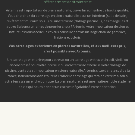
référencement de sites internet
Artemis est importateur de pierre naturelle, travertin et marbre de haute qualité.
Vous cherchez du carrelage en pierre naturelle pour un interieur (salle de bain,
revêtement muraux, sols...) ou une terrasse (dallage piscine...), des margelles et
autres liaisons romaines de premier choix ? Artemis, votre importateur de pierres
naturelles vous accueille et vous conseille parmis un large choix de gammes,
finitions et coloris.
Vos carrelages exterieurs en pierres naturelles, et aux meilleurs prix,
c'est possible avec Artemis.
Un carrelage en marbre pour votre sol ou un carrelage en travertin poli, vieilli ou
encore brossé pour votre interieur ou votre terrasse exterieur, votre dallage de
piscine, contactez l'importateur en pierre naturelle Artemis situé dans le sud de la
France, nous livrons dans toute la France le carrelage qui fera de votre maison ou
votre terrasse un endroit unique. La pierre naturelle est une matière noble et pleine
de vie qui saura donner un cachet inégalable à votre habitation.