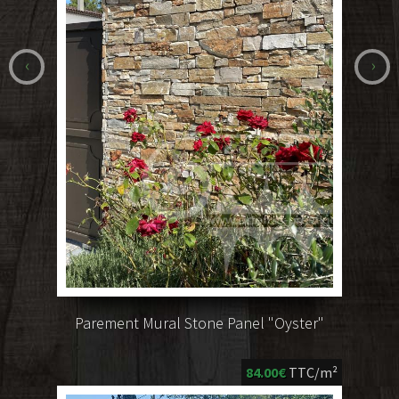
‹
›
Parement Mural Stone Panel "Oyster"
84.00€
TTC/m²