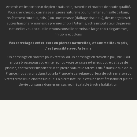
Artemis est importateur de pierre naturelle, travertin et marbre de haute qualité.
Vous cherchez du carrelage en pierre naturelle pour un interieur (salle de bain,
revêtement muraux, sols...) ou une terrasse (dallage piscine...), des margelles et
autres liaisons romaines de premier choix ? Artemis, votre importateur de pierres
naturelles vous accueille et vous conseille parmis un large choix de gammes,
finitions et coloris.
Vos carrelages exterieurs en pierres naturelles, et aux meilleurs prix,
c'est possible avec Artemis.
Un carrelage en marbre pour votre sol ou un carrelage en travertin poli, vieilli ou
encore brossé pour votre interieur ou votre terrasse exterieur, votre dallage de
piscine, contactez l'importateur en pierre naturelle Artemis situé dans le sud de la
France, nous livrons dans toute la France le carrelage qui fera de votre maison ou
votre terrasse un endroit unique. La pierre naturelle est une matière noble et pleine
de vie qui saura donner un cachet inégalable à votre habitation.