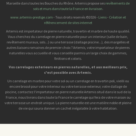
Marseille dans toutes les Bouches du Rhône. Artemis propose ses
revêtements de
sols et murs dans toute la France en livraison
.
www.artemis-prestige.com
- Tous droits reservés ©2026 -
Liens
-
Création et
référencement de sites internet
Artemis est importateur de pierre naturelle, travertin et marbre de haute qualité.
Vous cherchez du carrelage en pierre naturelle pour un interieur (salle de bain,
revêtement muraux, sols...) ou une terrasse (dallage piscine...), des margelles et
autres liaisons romaines de premier choix ? Artemis, votre importateur de pierres
naturelles vous accueille et vous conseille parmis un large choix de gammes,
finitions et coloris.
Vos carrelages exterieurs en pierres naturelles, et aux meilleurs prix,
c'est possible avec Artemis.
Un carrelage en marbre pour votre sol ou un carrelage en travertin poli, vieilli ou
encore brossé pour votre interieur ou votre terrasse exterieur, votre dallage de
piscine, contactez l'importateur en pierre naturelle Artemis situé dans le sud de la
France, nous livrons dans toute la France le carrelage qui fera de votre maison ou
votre terrasse un endroit unique. La pierre naturelle est une matière noble et pleine
de vie qui saura donner un cachet inégalable à votre habitation.