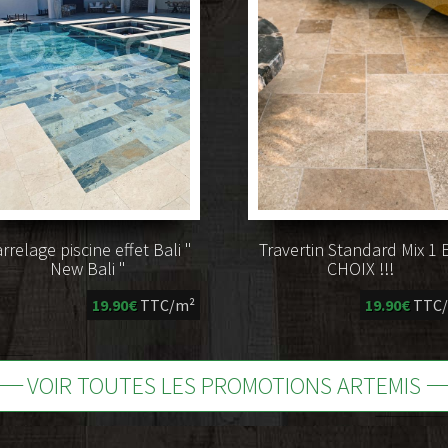
rrelage piscine effet Bali "
Travertin Standard Mix 1 
New Bali "
CHOIX !!!
19.90€
TTC/m²
19.90€
TTC
-----
----
VOIR TOUTES LES PROMOTIONS ARTEMIS