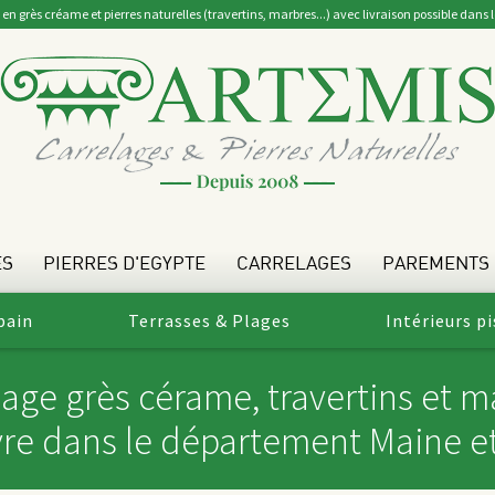
en grès créame et pierres naturelles (travertins, marbres...) avec livraison possible dans
ES
PIERRES D'EGYPTE
CARRELAGES
PAREMENTS
bain
Terrasses & Plages
Intérieurs pi
lage grès cérame, travertins et m
vre dans le département Maine et