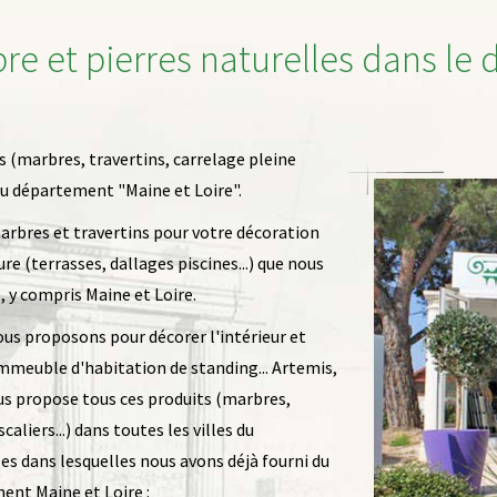
bre et pierres naturelles dans l
s (marbres, travertins, carrelage pleine
 du département "Maine et Loire".
arbres et travertins pour votre décoration
eure (terrasses, dallages piscines...) que nous
 y compris Maine et Loire.
ous proposons pour décorer l'intérieur et
mmeuble d'habitation de standing... Artemis,
ous propose tous ces produits (marbres,
aliers...) dans toutes les villes du
les dans lesquelles nous avons déjà fourni du
ment Maine et Loire :