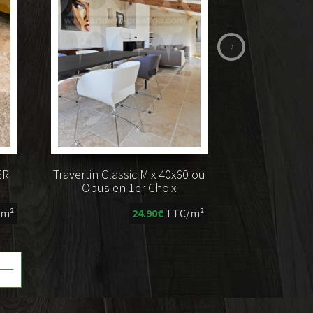
›
ER
Travertin Classic Mix 40x60 ou
Opus en 1er Choix
/m²
24.90€
TTC/m²
----