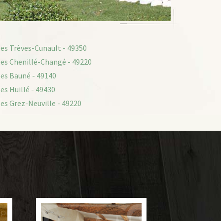
les Trèves-Cunault - 49350
les Chenillé-Changé - 49220
les Bauné - 49140
es Huillé - 49430
les Grez-Neuville - 49220