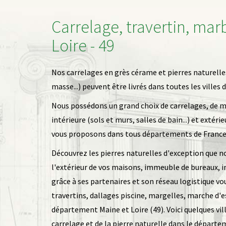
Carrelage, travertin, mar
Loire - 49
Nos carrelages en grès cérame et pierres naturelle
masse...) peuvent être livrés dans toutes les villes
Nous possédons un grand choix de carrelages, de m
intérieure (sols et murs, salles de bain...) et extéri
vous proposons dans tous départements de France,
Découvrez les pierres naturelles d'exception que n
l'extérieur de vos maisons, immeuble de bureaux, i
grâce à ses partenaires et son réseau logistique v
travertins, dallages piscine, margelles, marche d'esc
département Maine et Loire (49). Voici quelques vil
carrelage et de la pierre naturelle dans le départe