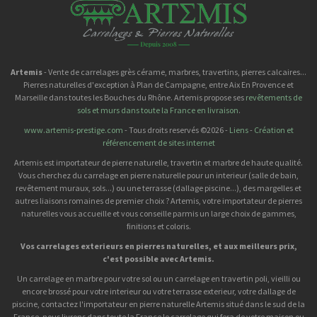
Artemis
- Vente de carrelages grès cérame, marbres, travertins, pierres calcaires...
Pierres naturelles d'exception à Plan de Campagne, entre Aix En Provence et
Marseille dans toutes les Bouches du Rhône. Artemis propose ses
revêtements de
sols et murs dans toute la France en livraison
.
www.artemis-prestige.com
- Tous droits reservés ©2026 -
Liens
-
Création et
référencement de sites internet
Artemis est importateur de pierre naturelle, travertin et marbre de haute qualité.
Vous cherchez du carrelage en pierre naturelle pour un interieur (salle de bain,
revêtement muraux, sols...) ou une terrasse (dallage piscine...), des margelles et
autres liaisons romaines de premier choix ? Artemis, votre importateur de pierres
naturelles vous accueille et vous conseille parmis un large choix de gammes,
finitions et coloris.
Vos carrelages exterieurs en pierres naturelles, et aux meilleurs prix,
c'est possible avec Artemis.
Un carrelage en marbre pour votre sol ou un carrelage en travertin poli, vieilli ou
encore brossé pour votre interieur ou votre terrasse exterieur, votre dallage de
piscine, contactez l'importateur en pierre naturelle Artemis situé dans le sud de la
France, nous livrons dans toute la France le carrelage qui fera de votre maison ou